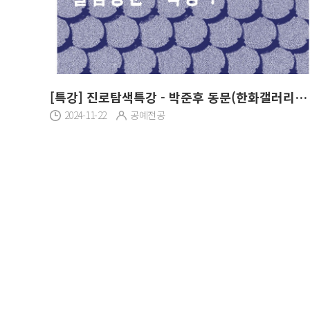
[특강] 진로탐색특강 - 박준후 동문(한화갤러리아 브랜드사업팀 MD)
2024-11-22
공예전공