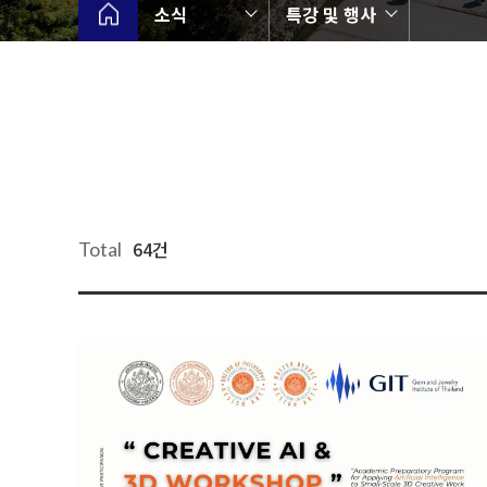
소식
특강 및 행사
64건
Total