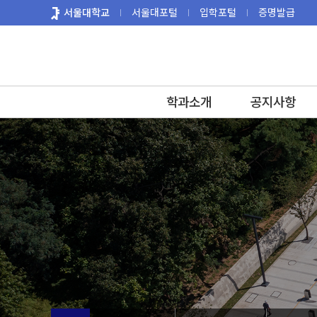
바
서울대학교
서울대포털
입학포털
증명발급
로
가
기
메
뉴
학과소개
공지사항