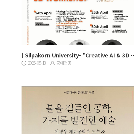
[ Silpakorn University- "Creative AI & 3
2026-05-13
공예전공