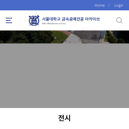
바
Home
Login
로
가
기
메
뉴
전시