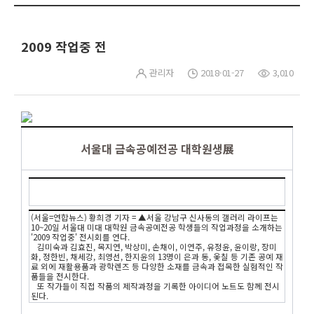
2009 작업중 전
관리자
2018-01-27
3,010
서울대 금속공예전공 대학원생展
(서울=연합뉴스) 황희경 기자 = ▲서울 강남구 신사동의 갤러리 라이프는
10~20일 서울대 미대 대학원 금속공예전공 학생들의 작업과정을 소개하는
'2009 작업중' 전시회를 연다.
김미숙과 김효진, 목지연, 박상미, 손채이, 이연주, 유정윤, 윤이랑, 장미
화, 정한빈, 채세강, 최영선, 한지윤의 13명이 은과 동, 옻칠 등 기존 공예 재
료 외에 재활용품과 광학렌즈 등 다양한 소재를 금속과 접목한 실험적인 작
품들을 전시한다.
또 작가들이 직접 작품의 제작과정을 기록한 아이디어 노트도 함께 전시
된다.