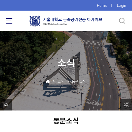
바
Home
Login
로
가
기
메
뉴
소식
>
>
소식
동문 소식
동문소식