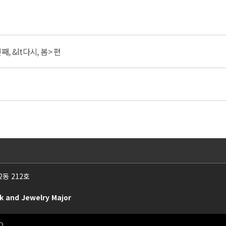
, &lt다시, 봄> 편
동 212호
k and Jewelry Major
D.