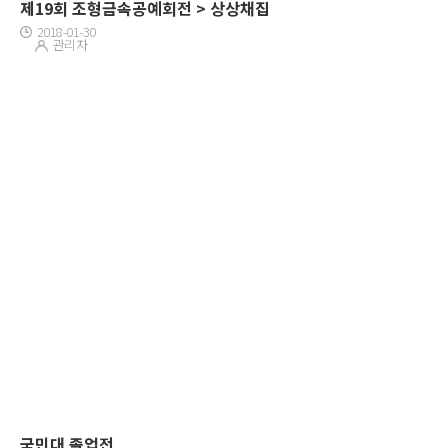
제19회 조형금속공예회전 > 상상채집
2018-01-30
관리자
국민대 졸업전