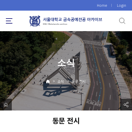
바
Home
Login
로
가
기
메
뉴
소식
>
>
소식
동문 전시
동문 전시